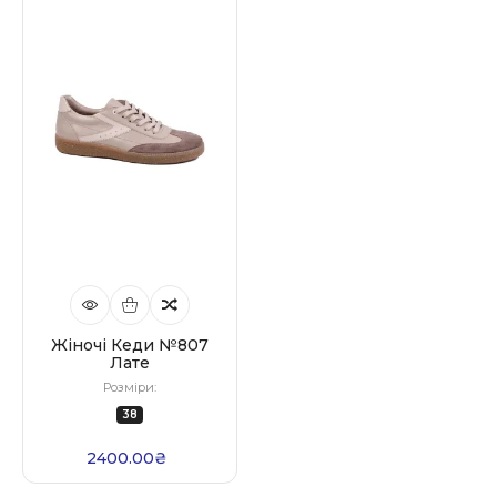
Жіночі Кеди №807
Лате
Розміри:
38
2400.00₴