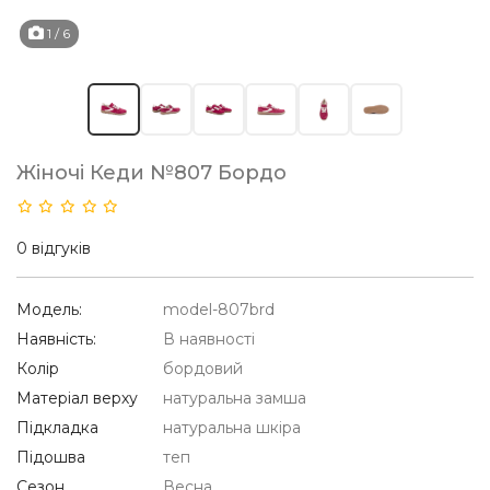
1
/ 6
Жіночі Кеди №807 Бордо
0 відгуків
Модель:
model-807brd
Наявність:
В наявності
Колір
бордовий
Матеріал верху
натуральна замша
Підкладка
натуральна шкіра
Підошва
теп
Сезон
Весна