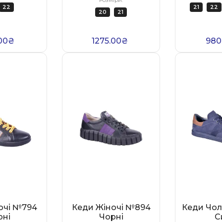
22
21
22
20
21
00₴
1275.00₴
980
очі №794
Кеди Жіночі №894
Кеди Чол
рні
Чорні
С