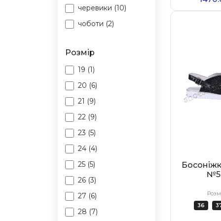
черевики (10)
чоботи (2)
Розмір
19 (1)
20 (6)
21 (9)
22 (9)
23 (5)
24 (4)
25 (5)
Босоніжк
№5
26 (3)
Розм
27 (6)
36
3
28 (7)