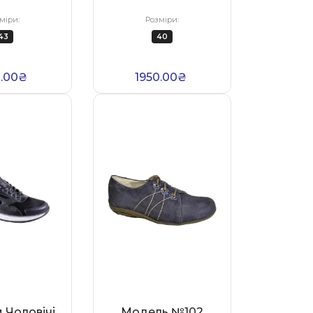
міри:
Розміри:
43
40
0.00₴
1950.00₴
 Чоловічі
Модель №102