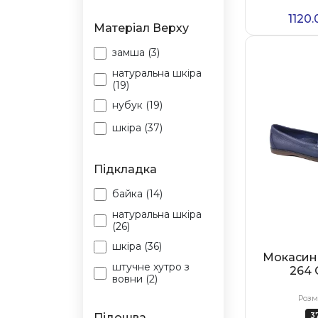
29 (7)
1120
Матеріал Верху
30 (10)
замша (3)
31 (8)
натуральна шкіра
32 (11)
(19)
33 (11)
нубук (19)
34 (11)
шкіра (37)
35 (13)
35 (13)
Підкладка
36 (42)
байка (14)
37 (35)
натуральна шкіра
(26)
38 (26)
шкіра (36)
Мокасин
39 (23)
штучне хутро з
264 
вовни (2)
40 (25)
Розм
41 (22)
3
Підошва