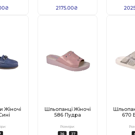
.00₴
2175.00₴
202
и Жіночі
Шльопанці Жіночі
Шльопан
Сині
586 Пудра
670 
іри:
Розміри:
Роз
7
36
37