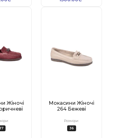
и Жіночі
Мокасини Жіночі
оричневі
264 Бежеві
міри:
Розміри:
37
36