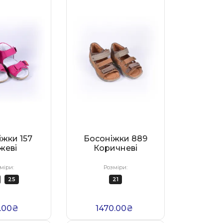
жки 157
Босоніжки 889
жеві
Коричневі
міри:
Розміри:
25
21
.00₴
1470.00₴