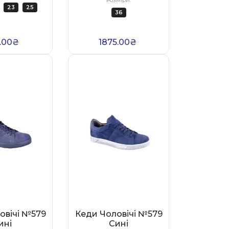
23
25
36
.00₴
1875.00₴
овічі №579
Кеди Чоловічі №579
ині
Сині