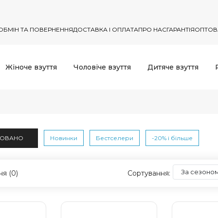
ОБМІН ТА ПОВЕРНЕННЯ
ДОСТАВКА І ОПЛАТА
ПРО НАС
ГАРАНТІЯ
ОПТОВ
Жіноче взуття
Чоловіче взуття
Дитяче взуття
ДОВАНО
Новинки
Бестселери
-20% і більше
я (0)
Сортування: