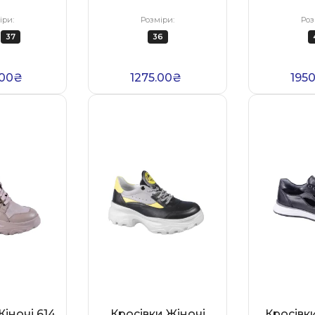
іри:
Розміри:
Роз
37
36
.00₴
1275.00₴
195
Жіночі 614
Кросівки Жіночі
Кросівки