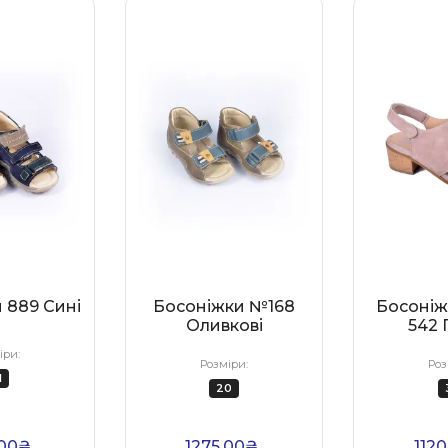
 889 Сині
Босоніжки №168
Босоніж
Оливкові
542 
іри:
Розміри:
Роз
1
20
.00₴
1275.00₴
112