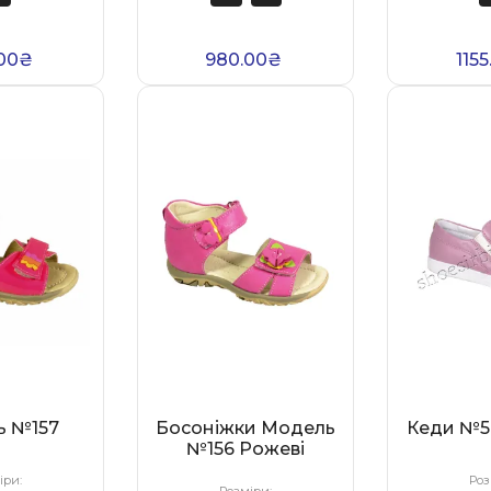
.00₴
980.00₴
115
ь №157
Босоніжки Модель
Кеди №5
№156 Рожеві
іри:
Роз
Розміри: