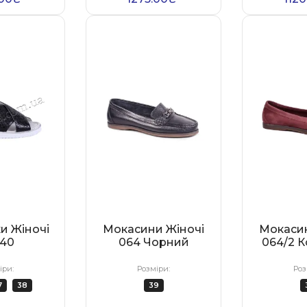
и Жіночі
Мокасини Жіночі
Мокасин
40
064 Чорний
064/2 К
іри:
Розміри:
Роз
7
38
39