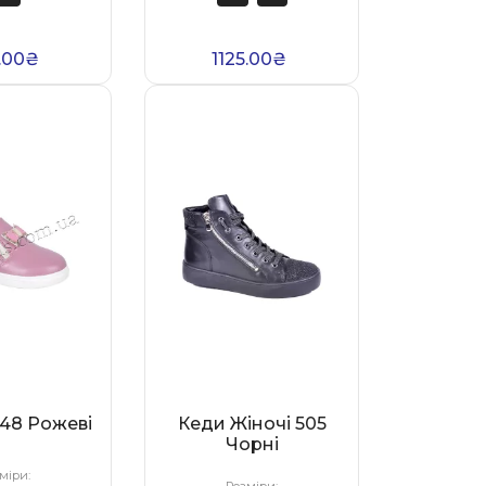
5.00₴
1125.00₴
48 Рожеві
Кеди Жіночі 505
Чорні
міри:
Розміри: