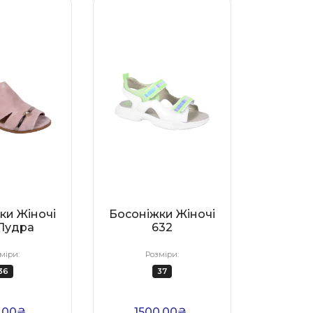
ки Жіночі
Босоніжки Жіночі
Пудра
632
міри:
Розміри:
36
37
0.00₴
1500.00₴