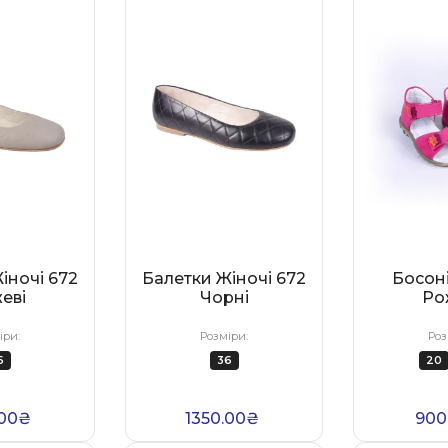
іночі 672
Балетки Жіночі 672
Босоні
еві
Чорні
Ро
іри:
Розміри:
Роз
6
36
20
.00₴
1350.00₴
900