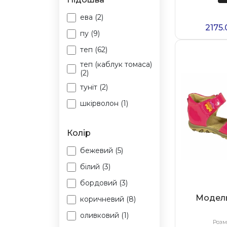
42 (2)
ева (2)
43 (1)
2175
пу (9)
44 (4)
теп (62)
45 (4)
теп (каблук томаса)
(2)
туніт (2)
шкірволон (1)
Колір
бежевий (5)
білий (3)
бордовий (3)
Модел
коричневий (8)
оливковий (1)
Розм