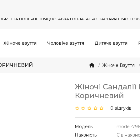
ОБМІН ТА ПОВЕРНЕННЯ
ДОСТАВКА І ОПЛАТА
ПРО НАС
ГАРАНТІЯ
ОПТОВ
Жіноче взуття
Чоловіче взуття
Дитяче взуття
КОРИЧНЕВИЙ
Жіноче Взуття
Жіночі Сандалії
Коричневий
0 відгуків
Модель:
model-796
Наявність:
Є в наявно