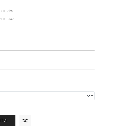
а шкіра
а шкіра
ИТИ