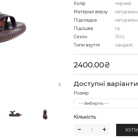
Колір
чорний
Матеріал верху
натуральн
Підкладка
натуральн
Підошва
пу
Сезон
Літо
Типи взуття
сандалії
2400.00₴
Доступні варіанти
Розмір
Кількість
КУП