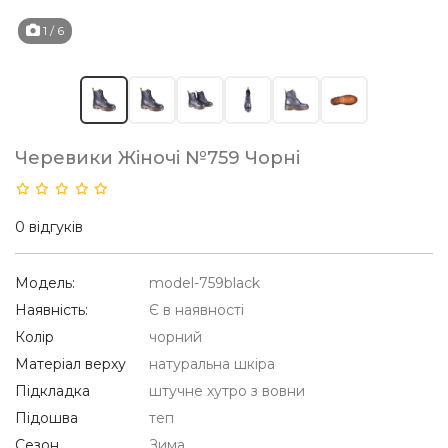
1
/ 6
Черевики Жіночі №759 Чорні
0 відгуків
Модель:
model-759black
Наявність:
Є в наявності
Колір
чорний
Матеріал верху
натуральна шкіра
Підкладка
штучне хутро з вовни
Підошва
теп
Сезон
Зима