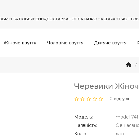
ОБМІН ТА ПОВЕРНЕННЯ
ДОСТАВКА І ОПЛАТА
ПРО НАС
ГАРАНТІЯ
ОПТОВ
Жіноче взуття
Чоловіче взуття
Дитяче взуття
Черевики Жіночі
0 відгуків
Модель:
model-741
Наявність:
Є в наявно
Колір
лате