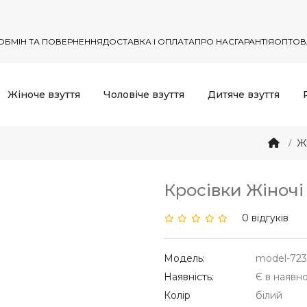
ОБМІН ТА ПОВЕРНЕННЯ
ДОСТАВКА І ОПЛАТА
ПРО НАС
ГАРАНТІЯ
ОПТОВ
Жіноче взуття
Чоловіче взуття
Дитяче взуття
Ж
Кросівки Жіночі
0 відгуків
Модель:
model-723
Наявність:
Є в наявно
Колір
білий