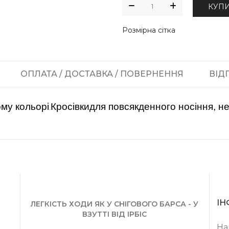
КУП
Розмірна сітка
ОПЛАТА / ДОСТАВКА / ПОВЕРНЕННЯ
ВІДГ
ому кольорі
Кросівкидля повсякденного носіння, н
.
ІН
ЛЕГКІСТЬ ХОДИ ЯК У СНІГОВОГО БАРСА - У
ВЗУТТІ ВІД ІРБІС
На