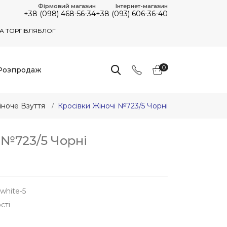
Фірмовий магазин
Інтернет-магазин
+38 (098) 468-56-34
+38 (093) 606-36-40
А ТОРГІВЛЯ
БЛОГ
0
Розпродаж
іноче Взуття
Кросівки Жіночі №723/5 Чорні
 №723/5 Чорні
white-5
сті