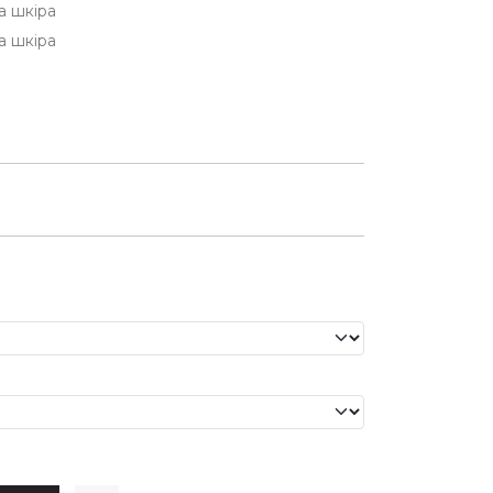
а шкіра
а шкіра