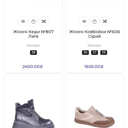
Жіночі Кеди №807
Жіночі Ковбойки №606
Лате
Сірий
Розміри:
Розміри:
38
36
37
39
2400.00₴
1605.00₴