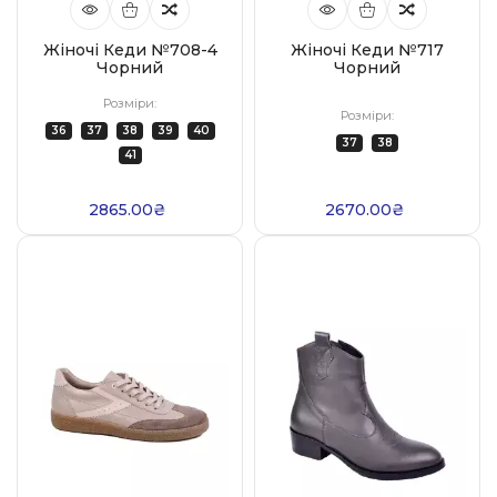
Жіночі Кеди №708-4
Жіночі Кеди №717
Чорний
Чорний
Розміри:
Розміри:
36
37
38
39
40
37
38
41
2865.00₴
2670.00₴