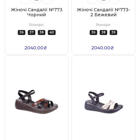
Жіночі Сандалії №773
Жіночі Сандалії №773-
Чорний
2 Бежевий
Розміри:
Розміри:
36
37
38
40
36
38
39
2040.00₴
2040.00₴