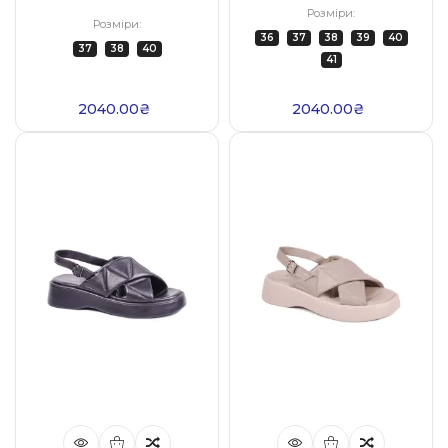
Розміри:
Розміри:
36
37
38
39
40
37
38
40
41
2040.00₴
2040.00₴