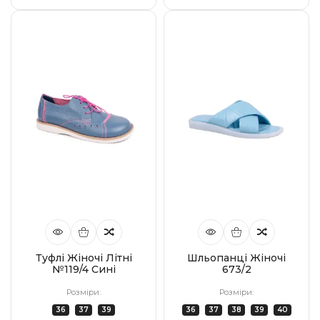
Туфлі Жіночі Літні
Шльопанці Жіночі
№119/4 Сині
673/2
Розміри:
Розміри:
36
37
39
36
37
38
39
40