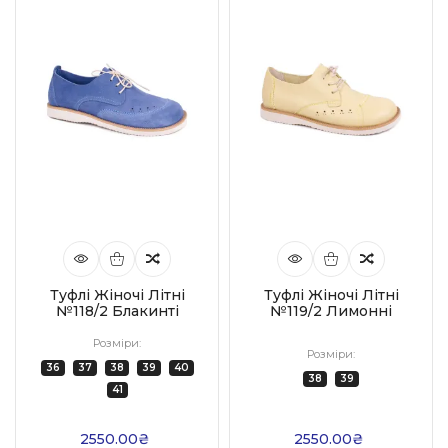
Туфлі Жіночі Літні
Туфлі Жіночі Літні
№118/2 Блакинті
№119/2 Лимонні
Розміри:
Розміри:
36
37
38
39
40
38
39
41
2550.00₴
2550.00₴