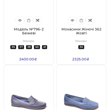
Модель №796-2
Мокасини Жіночі 362
Бежеві
Жовті
Розміри:
Розміри:
36
37
38
40
41
36
2400.00₴
2325.00₴