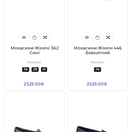
Мокасини Жіночі 362
Мокасини Жіночі 446
Сині
Блакитний
Розміри:
Розміри:
36
38
41
39
2325.00₴
2325.00₴