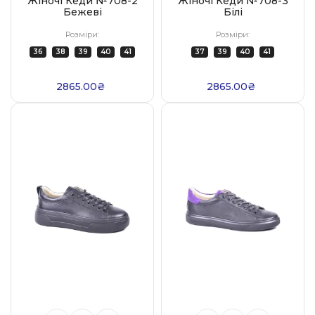
Жіночі Кеди №708-2
Жіночі Кеди №708-3
Бежеві
Білі
Розміри:
Розміри:
36
38
39
40
41
37
39
40
41
2865.00₴
2865.00₴