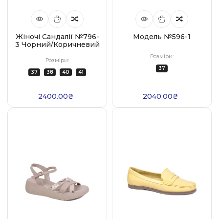
Жіночі Сандалії №796-
Модель №596-1
3 Чорний/коричневий
Розміри:
Розміри:
37
37
38
40
41
2400.00₴
2040.00₴