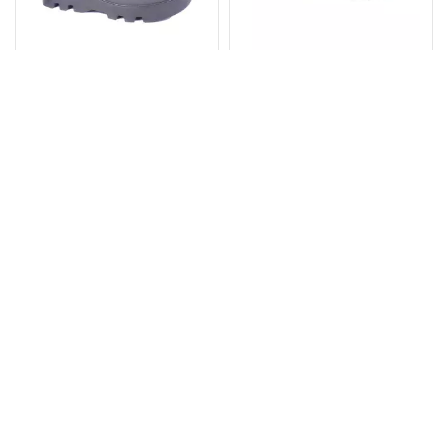
Кросівки Жіночі 614
Кросівки Жіночі №307
Чорні
Бежевий
Розміри:
Розміри:
37
36
37
38
39
1875.00₴
2925.00₴