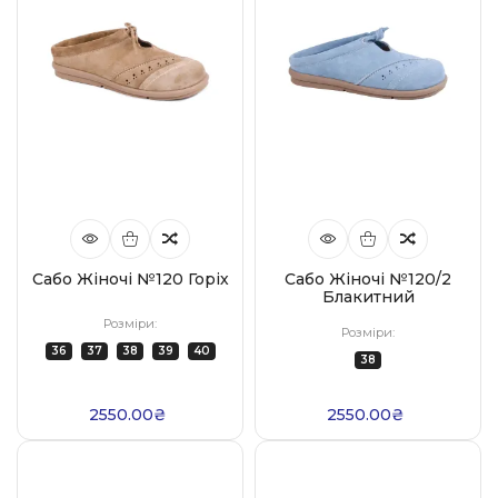
Сабо Жіночі №120 Горіх
Сабо Жіночі №120/2
Блакитний
Розміри:
Розміри:
36
37
38
39
40
38
2550.00₴
2550.00₴