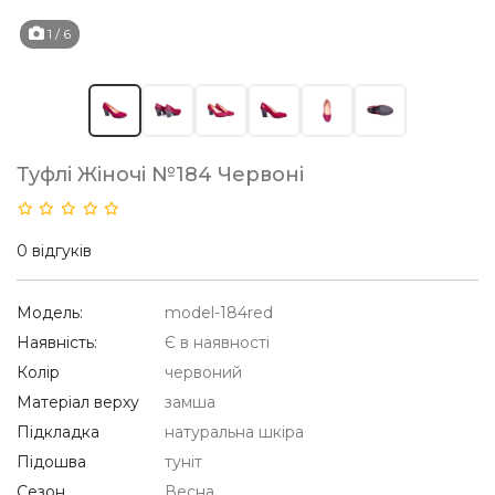
1
/ 6
Туфлі Жіночі №184 Червоні
0 відгуків
Модель:
model-184red
Наявність:
Є в наявності
Колір
червоний
Матеріал верху
замша
Підкладка
натуральна шкіра
Підошва
туніт
Сезон
Весна