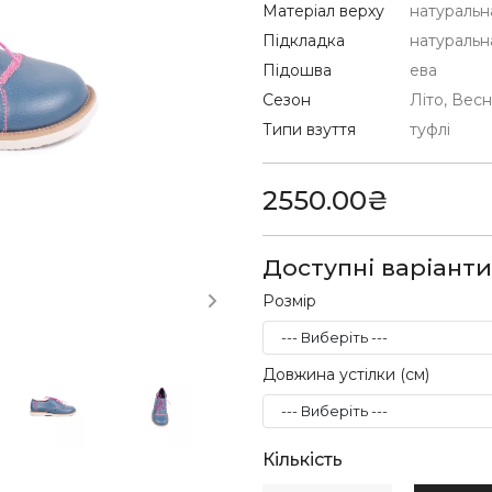
Матеріал верху
натуральн
Підкладка
натуральн
Підошва
ева
Сезон
Літо, Вес
Типи взуття
туфлі
2550.00₴
Доступні варіанти
Розмір
Довжина устілки (см)
Кількість