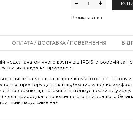
КУП
Розмірна сітка
ОПЛАТА / ДОСТАВКА / ПОВЕРНЕННЯ
ВІДГ
ій моделі анатомічного взуття від IRBIS, створеній за 
ися так, як задумано природою.
йвого, лише натуральна шкіра, яка м’яко огортає стопу й
татньо простору для пальців, без тиску та дискомфорт
увати поверхню під ногами й підтримує правильну ходу.
op) - для природного положення стопи й кращого баланс
той, який пасує саме вам.