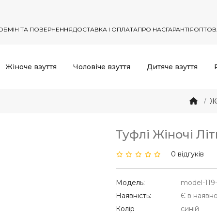
ОБМІН ТА ПОВЕРНЕННЯ
ДОСТАВКА І ОПЛАТА
ПРО НАС
ГАРАНТІЯ
ОПТОВ
Жіноче взуття
Чоловіче взуття
Дитяче взуття
Ж
Туфлі Жіночі Літ
0 відгуків
Модель:
model-119
Наявність:
Є в наявно
Колір
синій