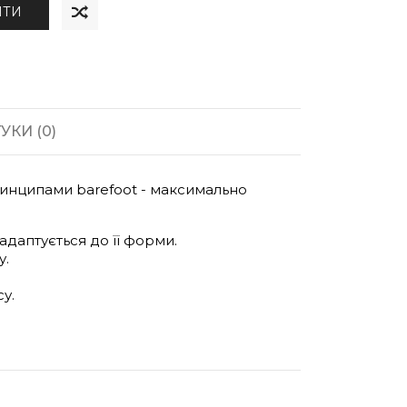
ИТИ
УКИ (0)
принципами barefoot - максимально
 адаптується до її форми.
у.
у.