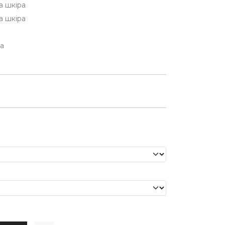
а шкіра
а шкіра
на