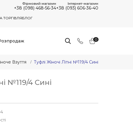
Фірмовий магазин
Інтернет-магазин
+38 (098) 468-56-34
+38 (093) 606-36-40
А ТОРГІВЛЯ
БЛОГ
0
Розпродаж
іноче Взуття
Туфлі Жіночі Літні №119/4 Сині
ні №119/4 Сині
-4
сті