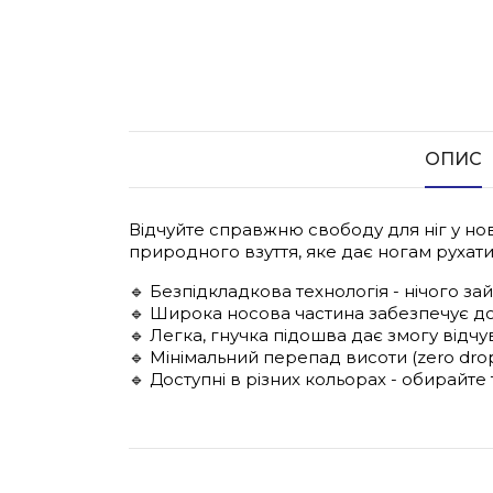
ОПИС
Відчуйте справжню свободу для ніг у нов
природного взуття, яке дає ногам рухат
🔹 Безпідкладкова технологія - нічого за
🔹 Широка носова частина забезпечує дос
🔹 Легка, гнучка підошва дає змогу відч
🔹 Мінімальний перепад висоти (zero dr
🔹 Доступні в різних кольорах - обирайте 