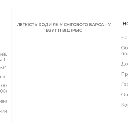
ІН
ЛЕГКІСТЬ ХОДИ ЯК У СНІГОВОГО БАРСА - У
ВЗУТТІ ВІД ІРБІС
На
Об
по
иїв,
а 11
До
6-34
Пр
.net
Га
8:00
:00)
Оп
рви)
Ко
ний