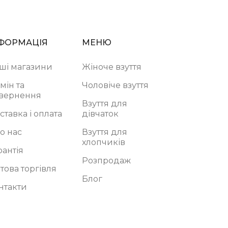
ФОРМАЦІЯ
МЕНЮ
ші магазини
Жіноче взуття
мін та
Чоловіче взуття
вернення
Взуття для
ставка і оплата
дівчаток
о нас
Взуття для
хлопчиків
рантія
Розпродаж
това торгівля
Блог
нтакти