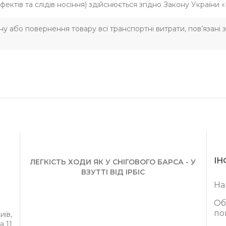
фектів та слідів носіння) здійснюється згідно Закону України 
іну або повернення товару всі транспортні витрати, пов’язані
ІН
ЛЕГКІСТЬ ХОДИ ЯК У СНІГОВОГО БАРСА - У
ВЗУТТІ ВІД ІРБІС
На
Об
по
иїв,
а 11