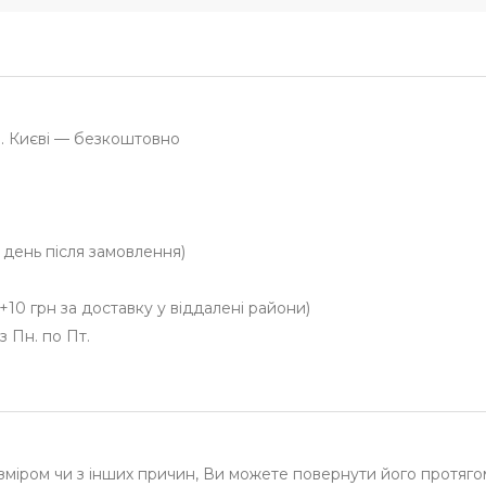
м. Києві — безкоштовно
й день після замовлення)
+10 грн за доставку у віддалені райони)
з Пн. по Пт.
зміром чи з інших причин, Ви можете повернути його протяго