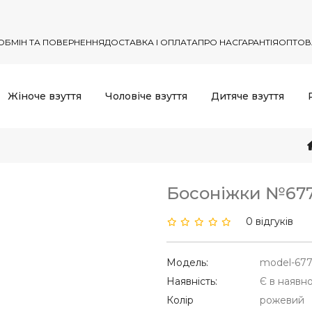
ОБМІН ТА ПОВЕРНЕННЯ
ДОСТАВКА І ОПЛАТА
ПРО НАС
ГАРАНТІЯ
ОПТОВ
Жіноче взуття
Чоловіче взуття
Дитяче взуття
Босоніжки №67
0 відгуків
Модель:
model-67
Наявність:
Є в наявно
Колір
рожевий