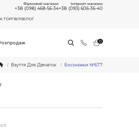
Фірмовий магазин
Інтернет-магазин
+38 (098) 468-56-34
+38 (093) 606-36-40
А ТОРГІВЛЯ
БЛОГ
0
Розпродаж
Взуття Для Дівчаток
Босоніжки №677
7
7
сті