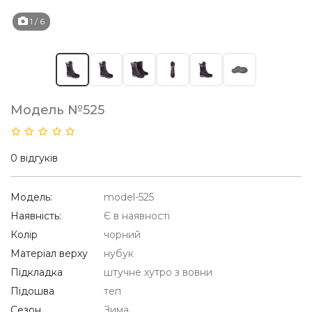
1
/ 6
Модель №525
0 відгуків
Модель:
model-525
Наявність:
Є в наявності
Колір
чорний
Матеріал верху
нубук
Підкладка
штучне хутро з вовни
Підошва
теп
Сезон
Зима