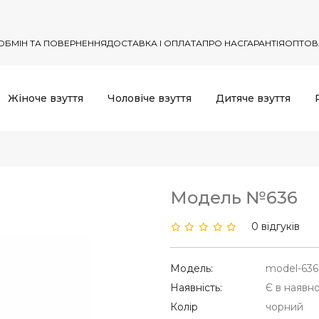
ОБМІН ТА ПОВЕРНЕННЯ
ДОСТАВКА І ОПЛАТА
ПРО НАС
ГАРАНТІЯ
ОПТОВ
Жіноче взуття
Чоловіче взуття
Дитяче взуття
Модель №636
0 відгуків
Модель:
model-636
Наявність:
Є в наявно
Колір
чорний