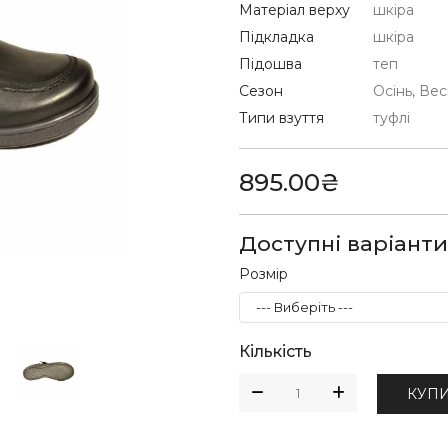
Матеріал верху
шкіра
Підкладка
шкіра
Підошва
теп
Сезон
Осінь, Ве
Типи взуття
туфлі
895.00₴
Доступні варіанти
Розмір
Кількість
КУП