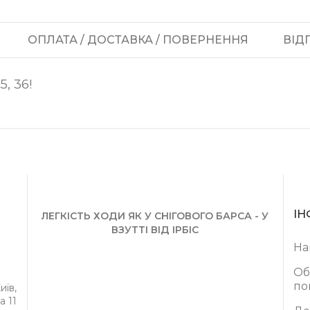
ОПЛАТА / ДОСТАВКА / ПОВЕРНЕННЯ
ВІДГ
, 36!
ІН
ЛЕГКІСТЬ ХОДИ ЯК У СНІГОВОГО БАРСА - У
ВЗУТТІ ВІД ІРБІС
На
Об
по
иїв,
а 11