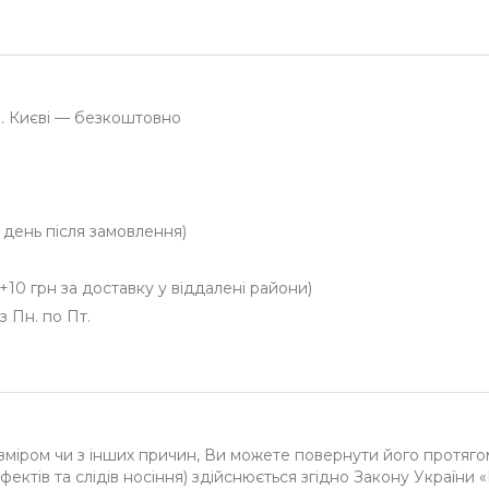
м. Києві — безкоштовно
й день після замовлення)
+10 грн за доставку у віддалені райони)
з Пн. по Пт.
зміром чи з інших причин, Ви можете повернути його протяго
фектів та слідів носіння) здійснюється згідно Закону України 