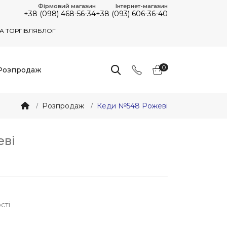
Фірмовий магазин
Інтернет-магазин
+38 (098) 468-56-34
+38 (093) 606-36-40
А ТОРГІВЛЯ
БЛОГ
0
Розпродаж
Розпродаж
Кеди №548 Рожеві
еві
8
сті