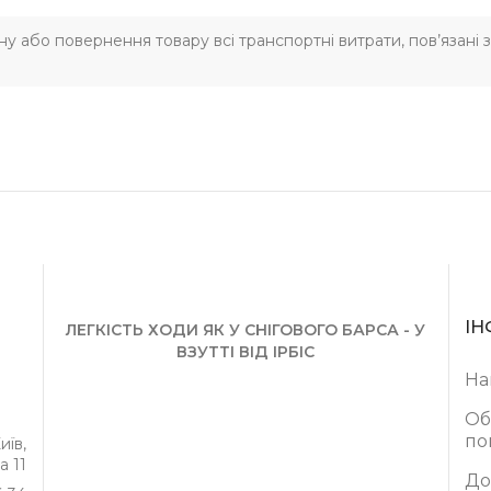
іну або повернення товару всі транспортні витрати, пов’язані
ІН
ЛЕГКІСТЬ ХОДИ ЯК У СНІГОВОГО БАРСА - У
ВЗУТТІ ВІД ІРБІС
На
Об
по
иїв,
а 11
До