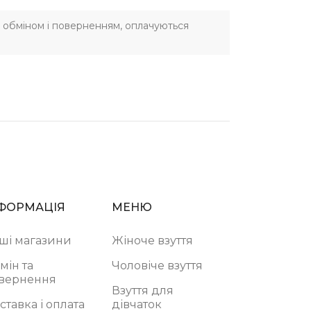
 з обміном і поверненням, оплачуються
ФОРМАЦІЯ
МЕНЮ
ші магазини
Жіноче взуття
мін та
Чоловіче взуття
вернення
Взуття для
ставка і оплата
дівчаток