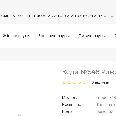
ОБМІН ТА ПОВЕРНЕННЯ
ДОСТАВКА І ОПЛАТА
ПРО НАС
ГАРАНТІЯ
ОПТОВ
Жіноче взуття
Чоловіче взуття
Дитяче взуття
Кеди №548 Рож
0 відгуків
Модель:
model-54
Наявність:
Є в наявно
Колір
рожевий