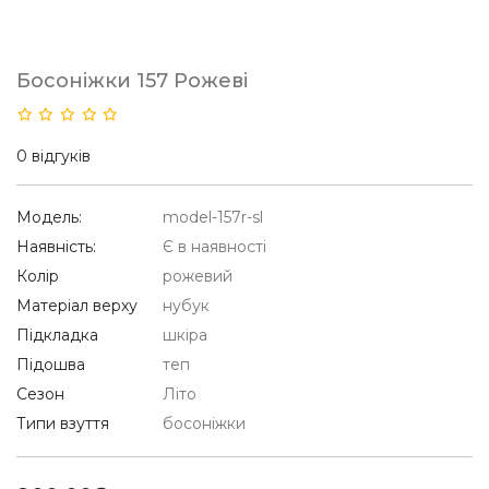
Босоніжки 157 Рожеві
0 відгуків
Модель:
model-157r-sl
Наявність:
Є в наявності
Колір
рожевий
Матеріал верху
нубук
Підкладка
шкіра
Підошва
теп
Сезон
Літо
Типи взуття
босоніжки