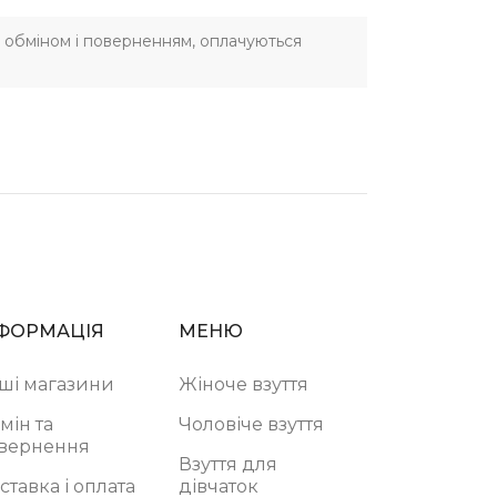
 з обміном і поверненням, оплачуються
ФОРМАЦІЯ
МЕНЮ
ші магазини
Жіноче взуття
мін та
Чоловіче взуття
вернення
Взуття для
ставка і оплата
дівчаток