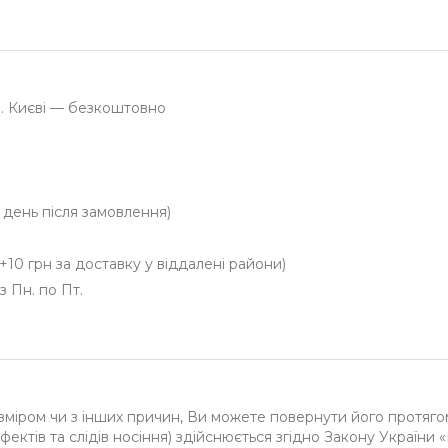
м. Києві — безкоштовно
й день після замовлення)
+10 грн за доставку у віддалені райони)
з Пн. по Пт.
зміром чи з інших причин, Ви можете повернути його протяго
фектів та слідів носіння) здійснюється згідно Закону України 