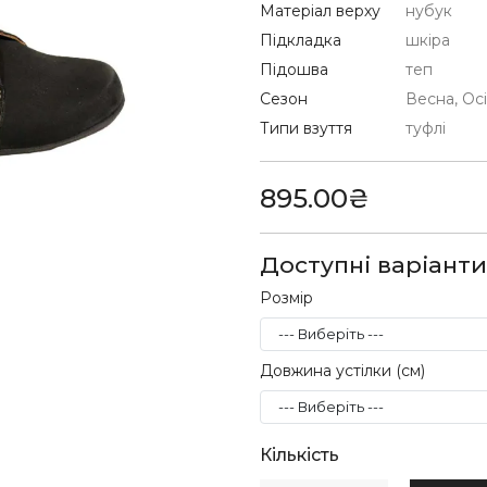
Матеріал верху
нубук
Підкладка
шкіра
Підошва
теп
Сезон
Весна, Ос
Типи взуття
туфлі
895.00₴
Доступні варіанти
Розмір
Довжина устілки (см)
Кількість