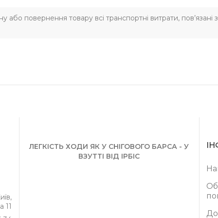
іну або повернення товару всі транспортні витрати, пов’язані
ІН
ЛЕГКІСТЬ ХОДИ ЯК У СНІГОВОГО БАРСА - У
ВЗУТТІ ВІД ІРБІС
На
Об
по
иїв,
а 11
До