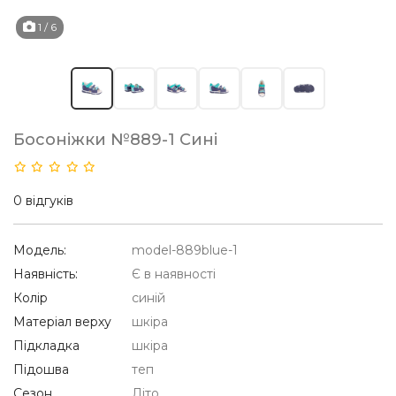
1
/ 6
Босоніжки №889-1 Сині
0 відгуків
Модель:
model-889blue-1
Наявність:
Є в наявності
Колір
синій
Матеріал верху
шкіра
Підкладка
шкіра
Підошва
теп
Сезон
Літо