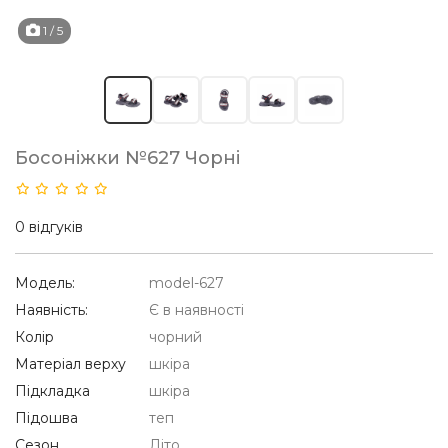
1
/ 5
Босоніжки №627 Чорні
0 відгуків
Модель:
model-627
Наявність:
Є в наявності
Колір
чорний
Матеріал верху
шкіра
Підкладка
шкіра
Підошва
теп
Сезон
Літо