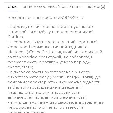
ОПИС
ОПЛАТА / ДОСТАВКА / ПОВЕРНЕННЯ
ВІДГУКИ (0)
Чоловічі тактичні кросівки№843/2 хакі.
- верх взуття виготовлений з натурального
гідрофобного нубуку та водонепроникної
Cordura;
- в середині взуття встановлений середньої
жорсткості термопластичний задник та
підносок («TecnoGI», Італія), який виготовлений
за технологією соекструзії, що забезпечує
формостійкість протягом усього періоду
експлуатації;
- підкладка взуття виготовлена з м’якого
сітчастого матеріалу («Mesh Energy», Італія), до
основних характеристик якої можна віднести
такі властивості: швидке відведення
надлишкової вологи, зносостійкість,
антиалергенність, антибактеріальність;
- внутрішня устілка – двошарова, виготовлена з
перфорованого спіненого латексу та
натуральної шкіри;