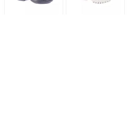
Модель №567
Напівчоботи Жіночі
656
Розміри:
Розміри:
37
36
37
1875.00₴
2550.00₴