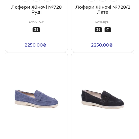
Лофери Жіночі №728
Лофери Жіночі №728/2
Руді
Лате
Розміри:
Розміри:
38
36
41
2250.00₴
2250.00₴