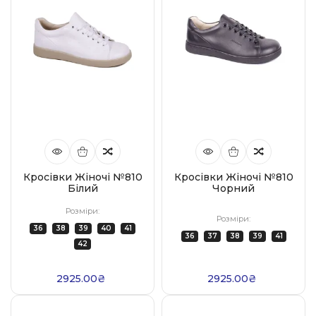
Кросівки Жіночі №810
Кросівки Жіночі №810
Білий
Чорний
Розміри:
Розміри:
36
38
39
40
41
36
37
38
39
41
42
2925.00₴
2925.00₴