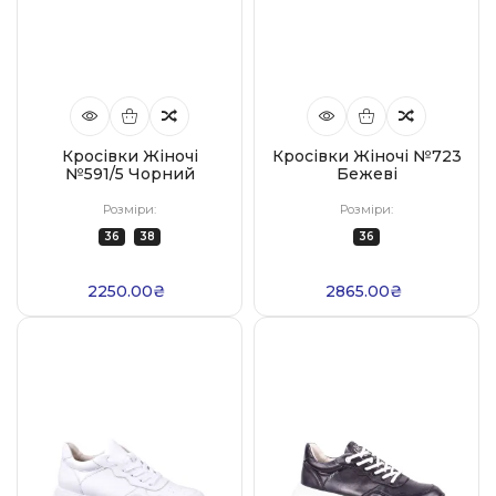
Кросівки Жіночі
Кросівки Жіночі №723
№591/5 Чорний
Бежеві
Розміри:
Розміри:
36
38
36
2250.00₴
2865.00₴