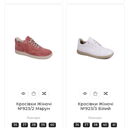
Кросівки Жіночі
Кросівки Жіночі
№923/2 Марун
№923/3 Білий
Розміри:
Розміри:
36
37
38
39
40
36
37
38
40
41