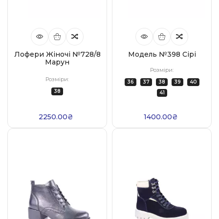
Лофери Жіночі №728/8
Модель №398 Сірі
Марун
Розміри:
Розміри:
36
37
38
39
40
38
41
2250.00₴
1400.00₴