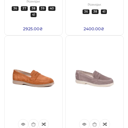
Розміри:
Розміри:
36
37
38
39
40
36
38
41
41
2925.00₴
2400.00₴