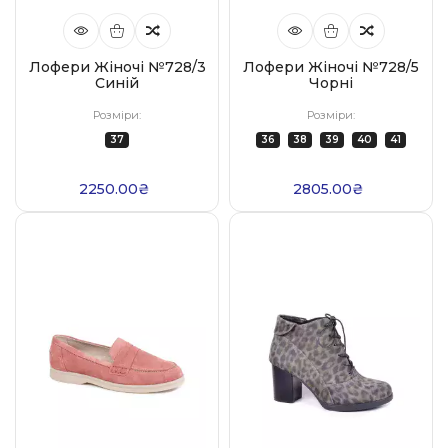
Лофери Жіночі №728/3
Лофери Жіночі №728/5
Синій
Чорні
Розміри:
Розміри:
37
36
38
39
40
41
2250.00₴
2805.00₴