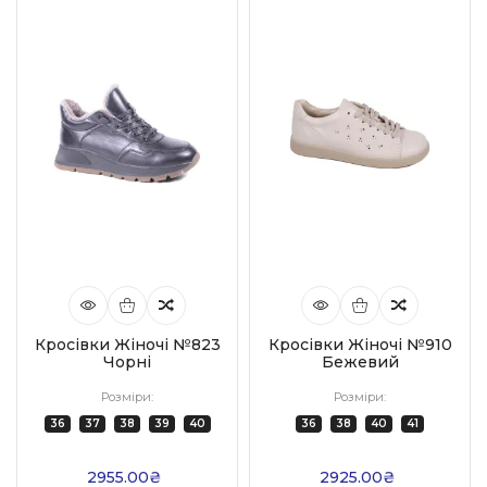
Кросівки Жіночі №823
Кросівки Жіночі №910
Чорні
Бежевий
Розміри:
Розміри:
36
37
38
39
40
36
38
40
41
2955.00₴
2925.00₴