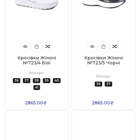
Кросівки Жіночі
Кросівки Жіночі
№723/4 Білі
№723/5 Чорні
Розміри:
Розміри:
36
37
38
39
40
36
37
41
2865.00₴
2865.00₴