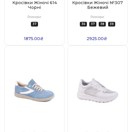
Кросівки Жіночі 614
Кросівки Жіночі №307
Чорні
Бежевий
Розміри:
Розміри:
37
36
37
38
39
1875.00₴
2925.00₴