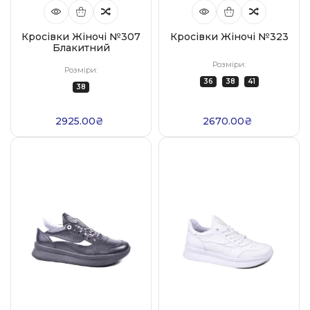
Кросівки Жіночі №307
Кросівки Жіночі №323
Блакитний
Розміри:
Розміри:
36
38
41
38
2925.00₴
2670.00₴