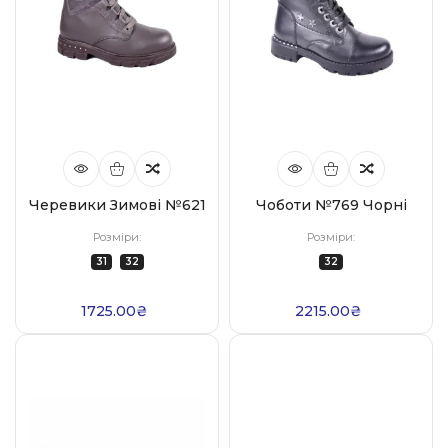
Черевики Зимові №621
Чоботи №769 Чорні
Розміри:
Розміри:
31
32
32
1725.00₴
2215.00₴