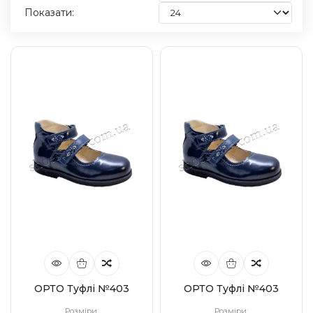
Показати:
ОРТО Туфлі №403
ОРТО Туфлі №403
Розміри:
Розміри: