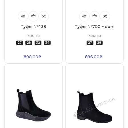
Туфлі №438
Туфлі №700 Чорні
Розміри:
Розміри:
27
28
32
34
27
28
890.00₴
896.00₴