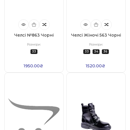
Челсі №863 Чорні
Челсі Жіночі 563 Чорні
Розміри:
Розміри:
33
33
34
36
1950.00₴
1520.00₴