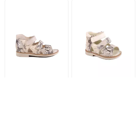
ОРТО Босоніжки №232
ОРТО Босоніжки №293
Рептилія
Рептилія
Немає в наявності
Немає в наявності