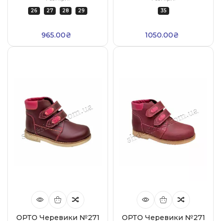
26
27
28
29
35
965.00₴
1050.00₴
ОРТО Черевики №271
ОРТО Черевики №271