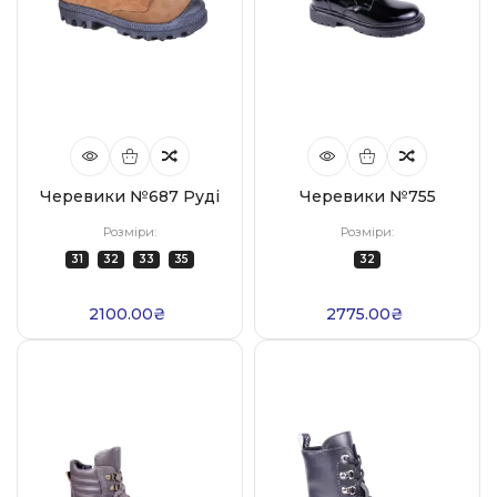
Черевики №687 Руді
Черевики №755
Розміри:
Розміри:
31
32
33
35
32
2100.00₴
2775.00₴