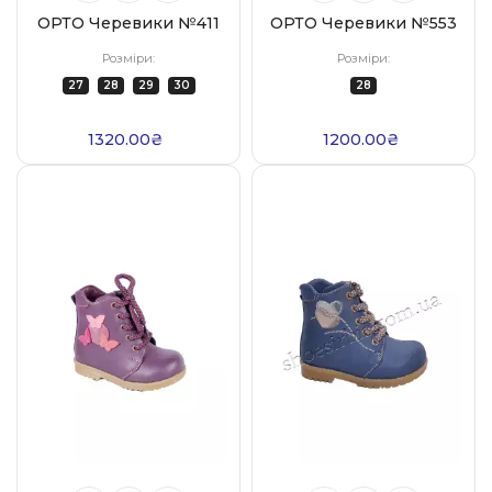
ОРТО Черевики №411
ОРТО Черевики №553
Розміри:
Розміри:
27
28
29
30
28
1320.00₴
1200.00₴