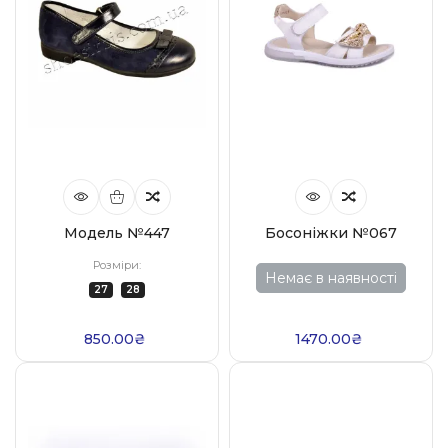
Модель №447
Босоніжки №067
Розміри:
Немає в наявності
27
28
850.00₴
1470.00₴