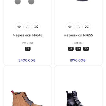
Черевики №648
Черевики №655
Розміри:
Розміри:
33
28
29
30
2400.00₴
1970.00₴