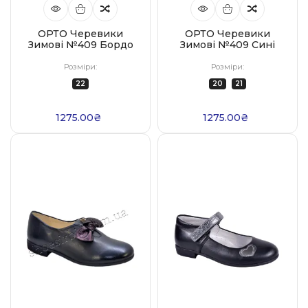
ОРТО Черевики
ОРТО Черевики
Зимові №409 Бордо
Зимові №409 Сині
Розміри:
Розміри:
22
20
21
1275.00₴
1275.00₴